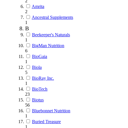
2
Amrita
2
Ancestral Supplements
1
B
Beekeeper's Naturals
1
BigMan Nutrition
6
BioGaia
1
Biola
5
BioRay Inc.
1
BioTech
23
Biotus
56
Bluebonnet Nutrition
1
Buried Treasure
1