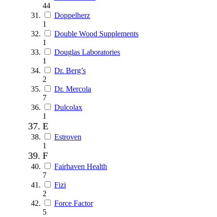
44
Doppelherz
1
Double Wood Supplements
1
Douglas Laboratories
1
Dr. Berg’s
2
Dr. Mercola
7
Dulcolax
1
E
Estroven
1
F
Fairhaven Health
7
Fizi
2
Force Factor
5