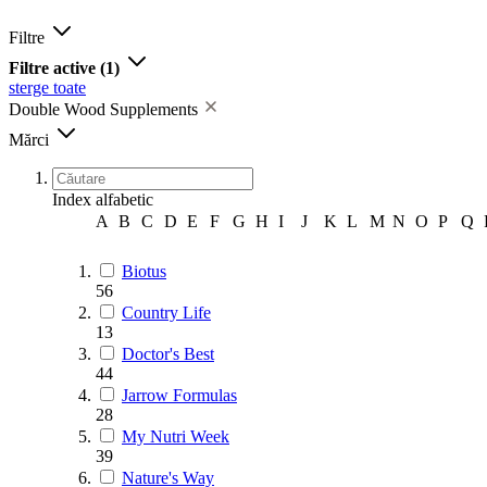
Filtre
Filtre active
(1)
sterge toate
Double Wood Supplements
Mărci
Index alfabetic
A
B
C
D
E
F
G
H
I
J
K
L
M
N
O
P
Q
Biotus
56
Country Life
13
Doctor's Best
44
Jarrow Formulas
28
My Nutri Week
39
Nature's Way