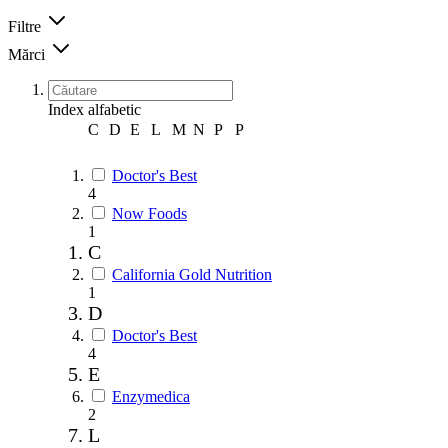
Filtre
Mărci
Index alfabetic
C
D
E
L
M
N
P
Р
Doctor's Best
4
Now Foods
1
C
California Gold Nutrition
1
D
Doctor's Best
4
E
Enzymedica
2
L