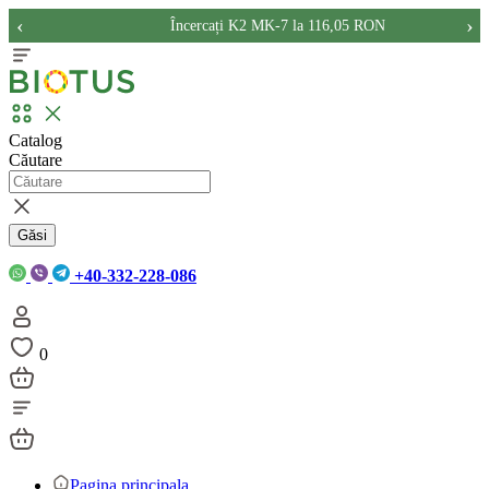
‹
›
Încercați K2 MK-7 la 116,05 RON
Catalog
Căutare
Găsi
+40-332-228-086
0
Pagina principala