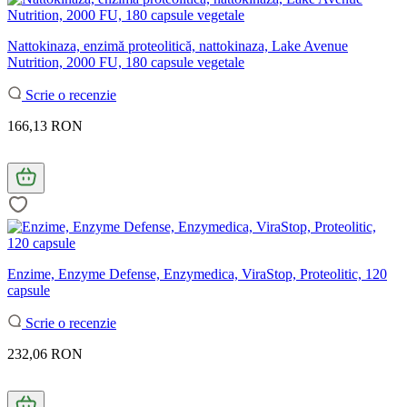
Nattokinaza, enzimă proteolitică, nattokinaza, Lake Avenue
Nutrition, 2000 FU, 180 capsule vegetale
Scrie o recenzie
166,13 RON
Enzime, Enzyme Defense, Enzymedica, ViraStop, Proteolitic, 120
capsule
Scrie o recenzie
232,06 RON