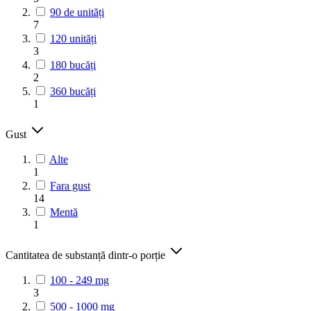
90 de unități
7
120 unități
3
180 bucăți
2
360 bucăți
1
Gust
Alte
1
Fara gust
14
Mentă
1
Cantitatea de substanță dintr-o porție
100 - 249 mg
3
500 - 1000 mg