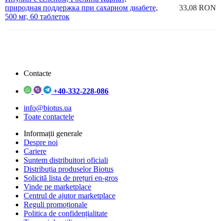
природная поддержка при сахарном диабете,
33,08 RON
500 мг, 60 таблеток
Contacte
+40-332-228-086
info@biotus.ua
Toate contactele
Informații generale
Despre noi
Cariere
Suntem distribuitori oficiali
Distribuția produselor Biotus
Solicită lista de prețuri en-gros
Vinde pe marketplace
Centrul de ajutor marketplace
Reguli promoționale
Politica de confidențialitate