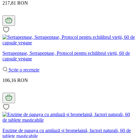
217,81 RON
Serrapeptase, Serrapeptase, Protocol pentru echilibrul vieții, 60 de
capsule vegane
Scrie o recenzie
106,16 RON
Enzime de papaya cu amilază și bromelaină, factori naturali, 60 de
tablete masticabile