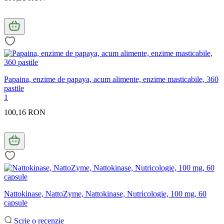
Papaina, enzime de papaya, acum alimente, enzime masticabile, 360
pastile
1
100,16 RON
Nattokinase, NattoZyme, Nattokinase, Nutricologie, 100 mg, 60
capsule
Scrie o recenzie