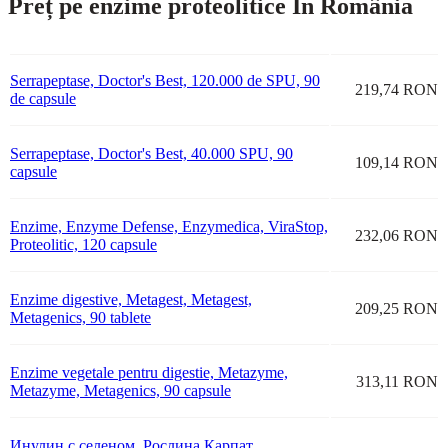
Preț pe enzime proteolitice În România
Serrapeptase, Doctor's Best, 120.000 de SPU, 90
219,74 RON
de capsule
Serrapeptase, Doctor's Best, 40.000 SPU, 90
109,14 RON
capsule
Enzime, Enzyme Defense, Enzymedica, ViraStop,
232,06 RON
Proteolitic, 120 capsule
Enzime digestive, Metagest, Metagest,
209,25 RON
Metagenics, 90 tablete
Enzime vegetale pentru digestie, Metazyme,
313,11 RON
Metazyme, Metagenics, 90 capsule
Инулин с селеном, Рослина Карпат,