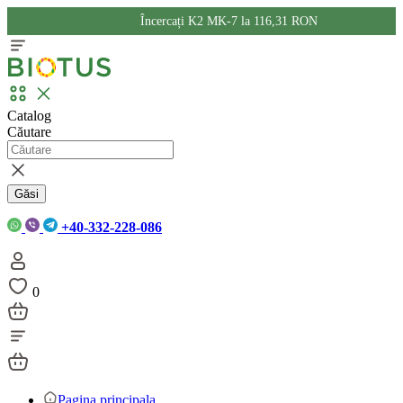
Încercați K2 MK-7 la 116,31 RON
Catalog
Căutare
Găsi
+40-332-228-086
0
Pagina principala