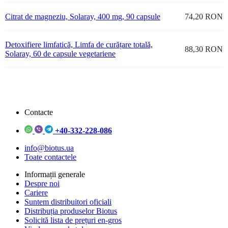
Citrat de magneziu, Solaray, 400 mg, 90 capsule
74,20 RON
Detoxifiere limfatică, Limfa de curățare totală,
88,30 RON
Solaray, 60 de capsule vegetariene
Contacte
+40-332-228-086
info@biotus.ua
Toate contactele
Informații generale
Despre noi
Cariere
Suntem distribuitori oficiali
Distribuția produselor Biotus
Solicită lista de prețuri en-gros