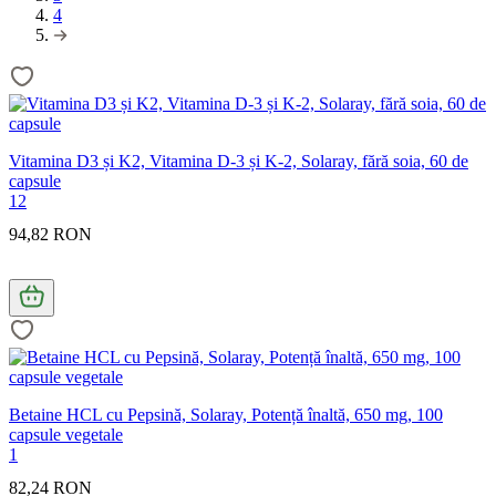
4
Vitamina D3 și K2, Vitamina D-3 și K-2, Solaray, fără soia, 60 de
capsule
12
94,82 RON
Betaine HCL cu Pepsină, Solaray, Potență înaltă, 650 mg, 100
capsule vegetale
1
82,24 RON