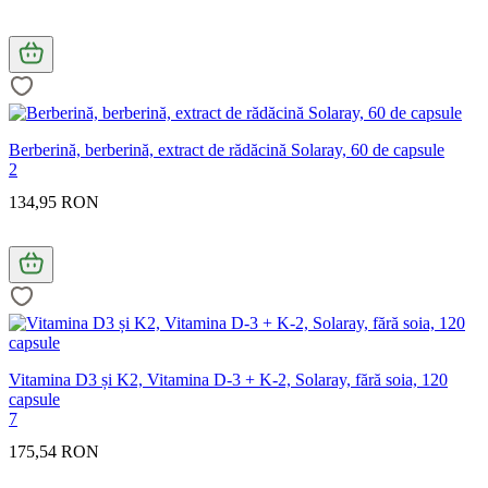
Berberină, berberină, extract de rădăcină Solaray, 60 de capsule
2
134,95 RON
Vitamina D3 și K2, Vitamina D-3 + K-2, Solaray, fără soia, 120
capsule
7
175,54 RON