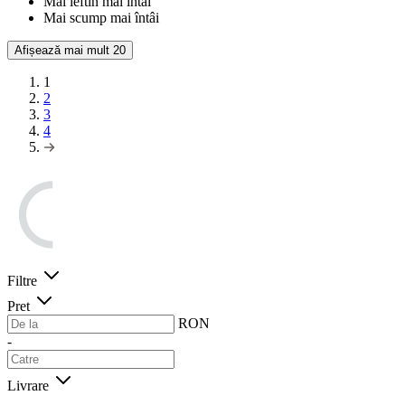
Mai ieftin mai întâi
Mai scump mai întâi
Afișează mai mult
20
1
2
3
4
Filtre
Pret
RON
-
Livrare