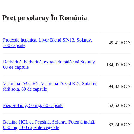
Preț pe solaray În România
Protectie hepatica, Liver Blend SP-13, Solaray,
49,41 RON
100 capsule
Berberină, berberină, extract de rădăcină Solaray,
134,95 RON
60 de capsule
Vitamina D3 și K2, Vitamina D-3 și K-2, Solaray,
94,82 RON
fără soia, 60 de capsule
Fier, Solaray, 50 mg, 60 capsule
52,62 RON
Betaine HCL cu Pepsină, Solaray, Potență înaltă,
82,24 RON
650 mg, 100 capsule vegetale