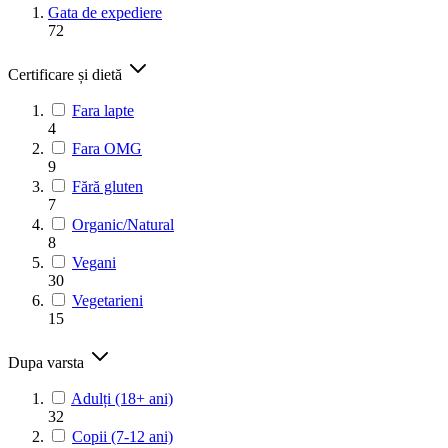
Gata de expediere
72
Certificare și dietă
Fara lapte
4
Fara OMG
9
Fără gluten
7
Organic/Natural
8
Vegani
30
Vegetarieni
15
Dupa varsta
Adulți (18+ ani)
32
Copii (7-12 ani)