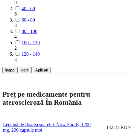
9
40 - 60
6
60 - 80
8
80 - 100
4
100 - 120
2
120 - 140
3
înapoi
goliti
Aplicati
Preț pe medicamente pentru
ateroscleroză În România
Lecitină de floarea soarelui, Now Foods, 1200
142,21 RON
mg, 200 capsule moi