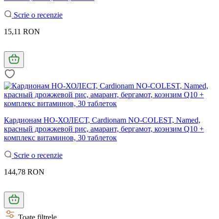
Scrie o recenzie
15,11 RON
Кардионам НО-ХОЛЕСТ, Cardionam NO-COLEST, Named,
красный дрожжевой рис, амарант, бергамот, коэнзим Q10 +
комплекс витаминов, 30 таблеток
Scrie o recenzie
144,78 RON
Toate filtrele