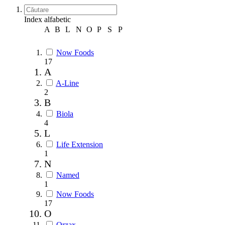
Index alfabetic
A
B
L
N
O
P
S
Р
Now Foods
17
A
A-Line
2
B
Biola
4
L
Life Extension
1
N
Named
1
Now Foods
17
O
Orzax