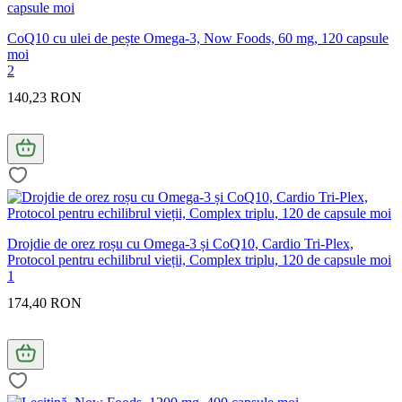
CoQ10 cu ulei de pește Omega-3, Now Foods, 60 mg, 120 capsule
moi
2
140,23 RON
Drojdie de orez roșu cu Omega-3 și CoQ10, Cardio Tri-Plex,
Protocol pentru echilibrul vieții, Complex triplu, 120 de capsule moi
1
174,40 RON