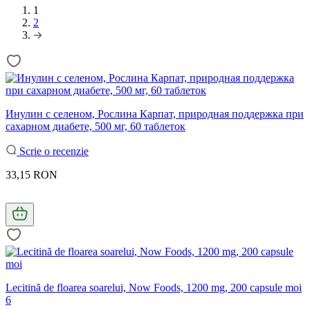
1
2
Инулин с селеном, Рослина Карпат, природная поддержка при
сахарном диабете, 500 мг, 60 таблеток
Scrie o recenzie
33,15 RON
Lecitină de floarea soarelui, Now Foods, 1200 mg, 200 capsule moi
6