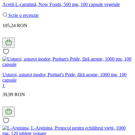
Acetil-L-carnitină, Now Foods, 500 mg, 100 capsule vegetale
Scrie o recenzie
105,24 RON
Usturoi, usturoi inodor, Puritan's Pride, fără arome, 1000 mg, 100
capsule
1
39,99 RON