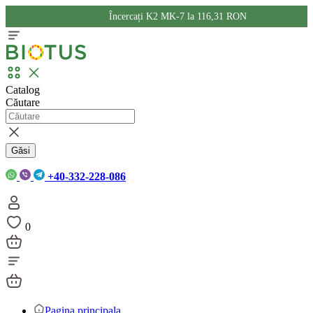
Încercați K2 MK-7 la 116,31 RON
Catalog
Căutare
Găsi
+40-332-228-086
0
Pagina principala