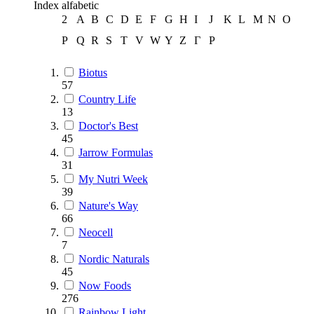
Index alfabetic
2
A
B
C
D
E
F
G
H
I
J
K
L
M
N
O
P
Q
R
S
T
V
W
Y
Z
Г
Р
Biotus
57
Country Life
13
Doctor's Best
45
Jarrow Formulas
31
My Nutri Week
39
Nature's Way
66
Neocell
7
Nordic Naturals
45
Now Foods
276
Rainbow Light