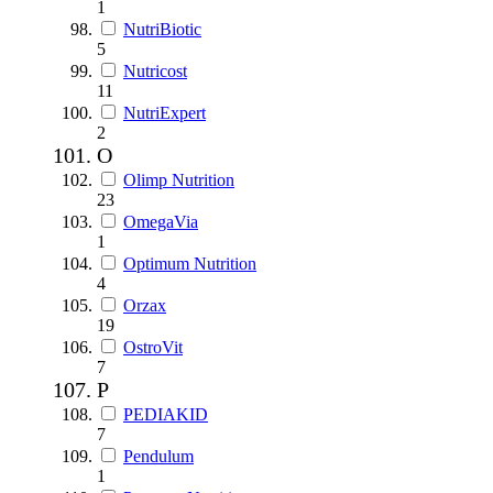
1
NutriBiotic
5
Nutricost
11
NutriExpert
2
O
Olimp Nutrition
23
OmegaVia
1
Optimum Nutrition
4
Orzax
19
OstroVit
7
P
PEDIAKID
7
Pendulum
1