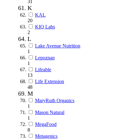
31
K
KAL
20
KIQ Labs
2
L
Lake Avenue Nutrition
1
Lepoznan
1
Lifeable
13
Life Extension
48
M
MaryRuth Organics
1
Mason Natural
1
MegaFood
8
Metagenics