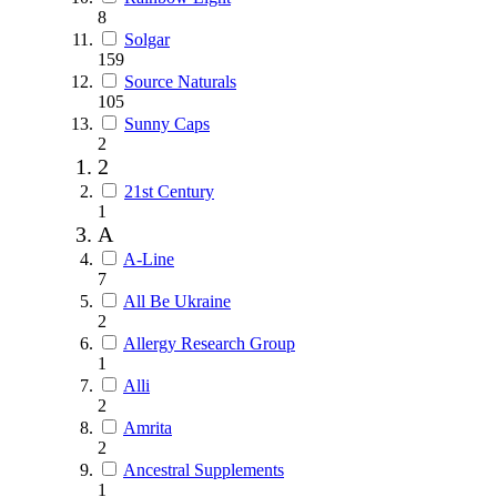
8
Solgar
159
Source Naturals
105
Sunny Caps
2
2
21st Century
1
A
A-Line
7
All Be Ukraine
2
Allergy Research Group
1
Alli
2
Amrita
2
Ancestral Supplements
1