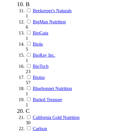
B
Beekeeper's Naturals
1
BigMan Nutrition
6
BioGaia
1
Biola
5
BioRay Inc.
1
BioTech
23
Biotus
57
Bluebonnet Nutrition
1
Buried Treasure
1
C
California Gold Nutrition
30
Carlson