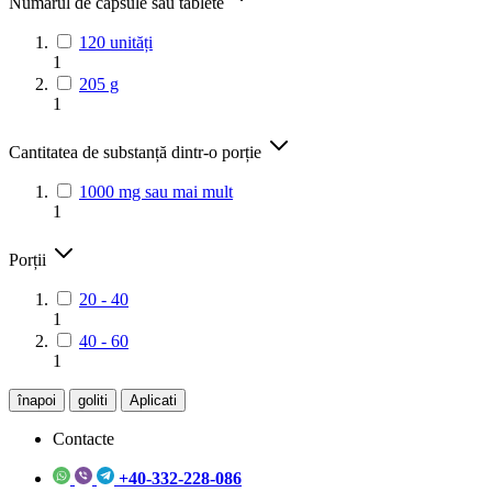
Numărul de capsule sau tablete
120 unități
1
205 g
1
Cantitatea de substanță dintr-o porție
1000 mg sau mai mult
1
Porții
20 - 40
1
40 - 60
1
înapoi
goliti
Aplicati
Contacte
+40-332-228-086