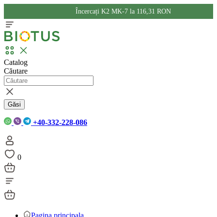
Încercați K2 MK-7 la 116,31 RON
Catalog
Căutare
Găsi
+40-332-228-086
0
Pagina principala