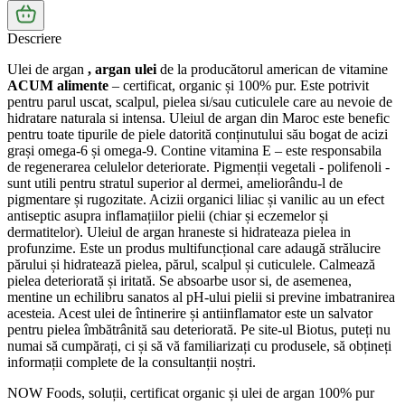
Descriere
Ulei de argan
,
argan
ulei
de la producătorul american de vitamine
ACUM
alimente
– certificat, organic și 100% pur.
Este potrivit
pentru parul uscat, scalpul, pielea si/sau cuticulele care au nevoie de
hidratare naturala si intensa. Uleiul de argan din Maroc este benefic
pentru toate tipurile de piele datorită conținutului său bogat de acizi
grași omega-6 și omega-9. Contine vitamina E – este responsabila
de regenerarea celulelor deteriorate. Pigmenții vegetali - polifenoli -
sunt utili pentru stratul superior al dermei, ameliorându-l de
pigmentare și rugozitate. Acizii organici liliac și vanilic au un efect
antiseptic asupra inflamațiilor pielii (chiar și eczemelor și
dermatitelor). Uleiul de argan hraneste si hidrateaza pielea in
profunzime. Este un produs multifuncțional care adaugă strălucire
părului și hidratează pielea, părul, scalpul și cuticulele. Calmează
pielea deteriorată și iritată. Se absoarbe usor si, de asemenea,
mentine un echilibru sanatos al pH-ului pielii si previne imbatranirea
acesteia. Acest ulei de întinerire și antiinflamator este un salvator
pentru pielea îmbătrânită sau deteriorată. Pe site-ul Biotus, puteți nu
numai să cumpărați, ci și să vă familiarizați cu produsele, să obțineți
informații complete de la consultanții noștri.
NOW Foods, soluții, certificat organic și ulei de argan 100% pur