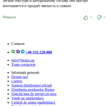
легкой текстуре и натуральному составу оно быстро
впитывается и придаёт мягкость и сияние.
Răspuns
0
0
Contacte
+40-332-228-086
info@biotus.ua
Toate contactele
Informații generale
Despre noi
Cariere
Suntem distribuitori oficiali
Distribuția produselor Biotus
Solicită lista de prețuri en-gros
Vinde pe marketplace
Centrul de ajutor marketplace