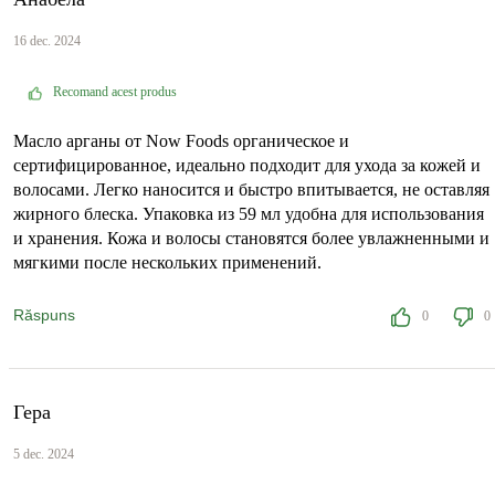
16 dec. 2024
Recomand acest produs
Масло арганы от Now Foods органическое и
сертифицированное, идеально подходит для ухода за кожей и
волосами. Легко наносится и быстро впитывается, не оставляя
жирного блеска. Упаковка из 59 мл удобна для использования
и хранения. Кожа и волосы становятся более увлажненными и
мягкими после нескольких применений.
Răspuns
0
0
Гера
5 dec. 2024