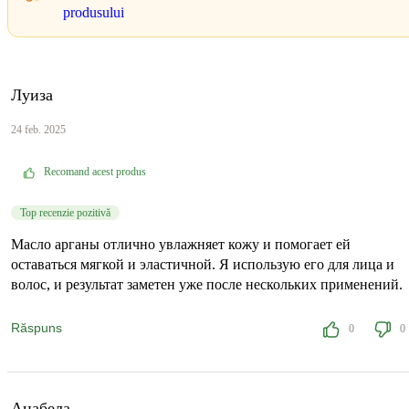
produsului
Луиза
24 feb. 2025
Recomand acest produs
Top recenzie pozitivă
Масло арганы отлично увлажняет кожу и помогает ей
оставаться мягкой и эластичной. Я использую его для лица и
волос, и результат заметен уже после нескольких применений.
Răspuns
0
0
Анабела