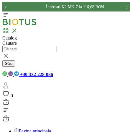
‹
›
Încercați K2 MK-7 la 116,68 RON
Catalog
Căutare
Găsi
+40-332-228-086
0
Pagina principala