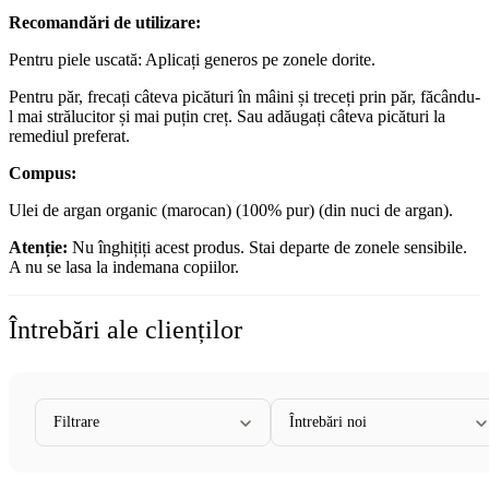
Recomandări de utilizare:
Pentru piele uscată: Aplicați generos pe zonele dorite.
Pentru păr, frecați câteva picături în mâini și treceți prin păr, făcându-
l mai strălucitor și mai puțin creț. Sau adăugați câteva picături la
remediul preferat.
Compus:
Ulei de argan organic (marocan) (100% pur) (din nuci de argan).
Atenție:
Nu înghițiți acest produs. Stai departe de zonele sensibile.
A nu se lasa la indemana copiilor.
Întrebări ale clienților
Filtrare
Întrebări noi