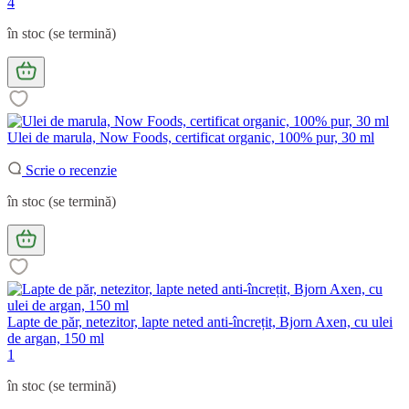
4
în stoc (se termină)
Ulei de marula, Now Foods, certificat organic, 100% pur, 30 ml
Scrie o recenzie
în stoc (se termină)
Lapte de păr, netezitor, lapte neted anti-încrețit, Bjorn Axen, cu ulei
de argan, 150 ml
1
în stoc (se termină)