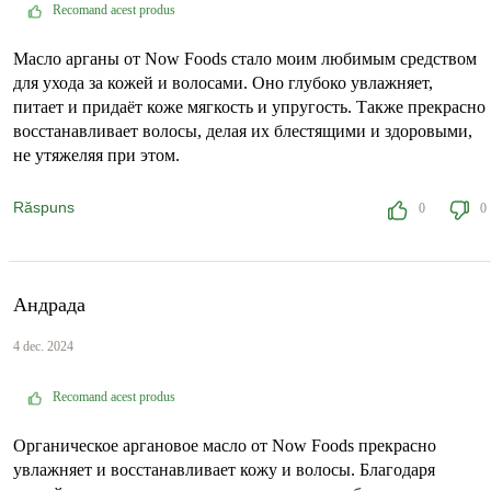
Recomand acest produs
Масло арганы от Now Foods стало моим любимым средством
для ухода за кожей и волосами. Оно глубоко увлажняет,
питает и придаёт коже мягкость и упругость. Также прекрасно
восстанавливает волосы, делая их блестящими и здоровыми,
не утяжеляя при этом.
Răspuns
0
0
Андрада
4 dec. 2024
Recomand acest produs
Органическое аргановое масло от Now Foods прекрасно
увлажняет и восстанавливает кожу и волосы. Благодаря