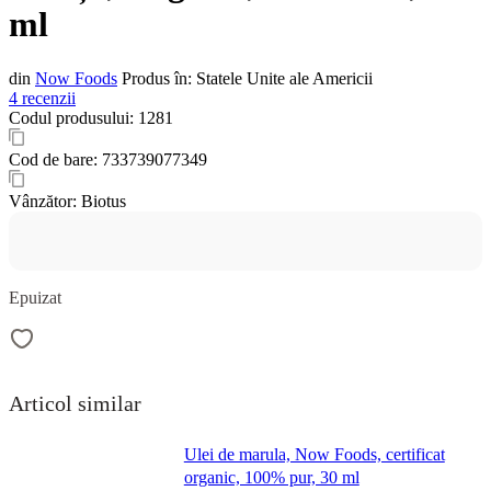
ml
din
Now Foods
Produs în:
Statele Unite ale Americii
4 recenzii
Codul produsului:
1281
Cod de bare:
733739077349
Vânzător:
Biotus
Epuizat
Articol similar
Ulei de marula, Now Foods, certificat
organic, 100% pur, 30 ml