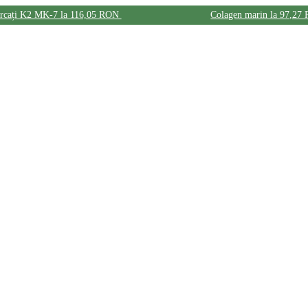
ercați K2 MK-7 la 116,05 RON
Colagen marin la 97,27