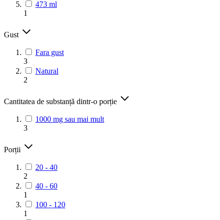
473 ml
1
Gust
Fara gust
3
Natural
2
Cantitatea de substanță dintr-o porție
1000 mg sau mai mult
3
Porții
20 - 40
2
40 - 60
1
100 - 120
1