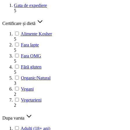
Gata de expediere
5
Certificare și dietă
Alimente Kosher
5
Fara lapte
5
Fara OMG
5
Fără gluten
5
Organic/Natural
3
Vegani
2
Vegetarieni
2
Dupa varsta
Adulți (18+ ani)