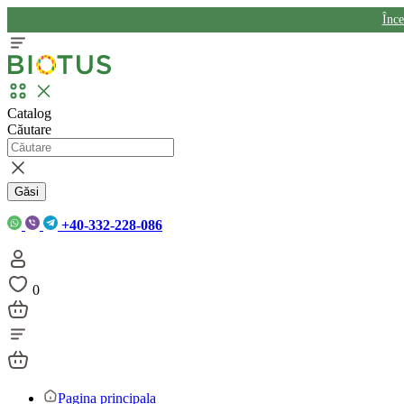
Înc
Catalog
Căutare
Găsi
+40-332-228-086
0
Pagina principala